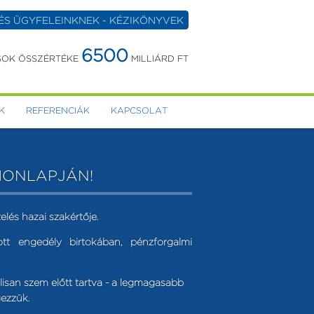
ÉS ÜGYFELEINKNEK - KÉZIKÖNYVEK
6500
OK ÖSSZÉRTÉKE
MILLIÁRD FT
K
REFERENCIÁK
KAPCSOLAT
HONLAPJÁN!
elés hazai szakértője.
t engedély birtokában, pénzforgalmi
san szem előtt tartva - a legmagasabb
ezzük.