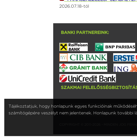
2026.07.18-tól
BANKI PARTNEREINK:
SZAKMAI FELELŐSSÉGBIZTOSÍTÁS
Tájékoztatjuk, hogy honlapunk egyes funkcióinak működéséhez
számítógépére veszélyt nem jelentenek. Honlapunk további lá
COPYRIGHT © 2011-2026 - MINDEN JOG FE