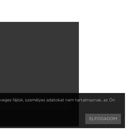
öveges fájlok, személyes adatokat nem tartalmaznak, az Ön
ELFOGADOM