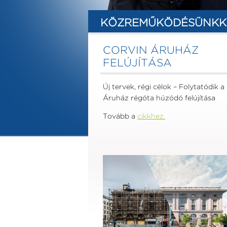
KÖZREMŰKÖDÉSÜNKK
CORVIN ÁRUHÁZ
FELÚJÍTÁSA
Új tervek, régi célok – Folytatódik a
Áruház régóta húzódó felújítása
Tovább a
cikkhez.