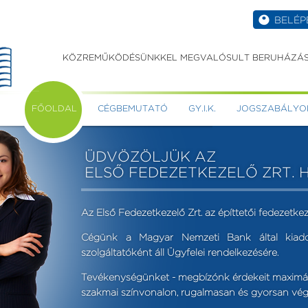
BELÉP
KÖZREMŰKÖDÉSÜNKKEL MEGVALÓSULT BERUHÁZÁS
FŐOLDAL
CÉGBEMUTATÓ
GY.I.K.
JOGSZABÁLYO
ÜDVÖZÖLJÜK AZ
ELSŐ FEDEZETKEZELŐ ZRT. 
Az Első Fedezetkezelő Zrt. az építtetői fedezetkez
Cégünk a Magyar Nemzeti Bank által kiadot
szolgáltatóként áll Ügyfelei rendelkezésére.
Tevékenységünket - megbízónk érdekeit maximáli
szakmai színvonalon, rugalmasan és gyorsan vég