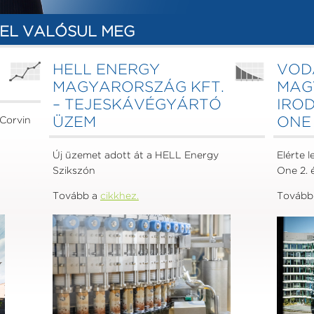
EL VALÓSUL MEG
HELL ENERGY
VOD
MAGYARORSZÁG KFT.
MAG
– TEJESKÁVÉGYÁRTÓ
IRO
 Corvin
ÜZEM
ONE 
Új üzemet adott át a HELL Energy
Elérte 
Szikszón
One 2. 
Tovább a
cikkhez.
Tovább