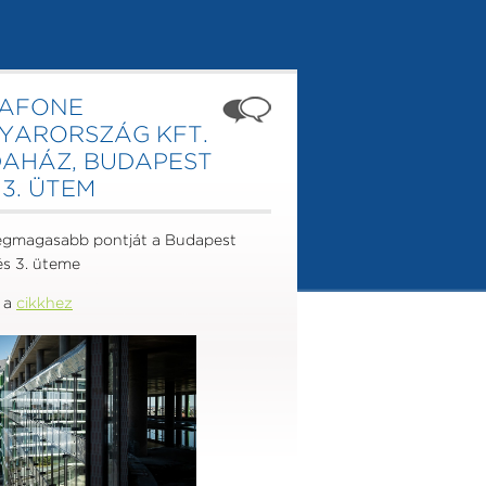
AFONE
YARORSZÁG KFT.
DAHÁZ, BUDAPEST
3. ÜTEM
legmagasabb pontját a Budapest
és 3. üteme
 a
cikkhez