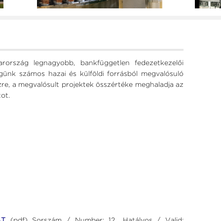
rország legnagyobb, bankfüggetlen fedezetkezelői
égünk számos hazai és külföldi forrásból megvalósuló
re, a megvalósult projektek összértéke meghaladja az
ot.
AT
(pdf)
Sorszám / Number: 12., Hatályos / Valid: