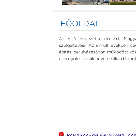
FŐOLDAL
Az Első Fedezetkezelő Zrt. Magya
szolgáltatója. Az elmúlt években c
építési beruházásában működött köz
ezernyolcszázkilencven milliárd forint
PANASZKEZELÉSI SZABÁLYZ